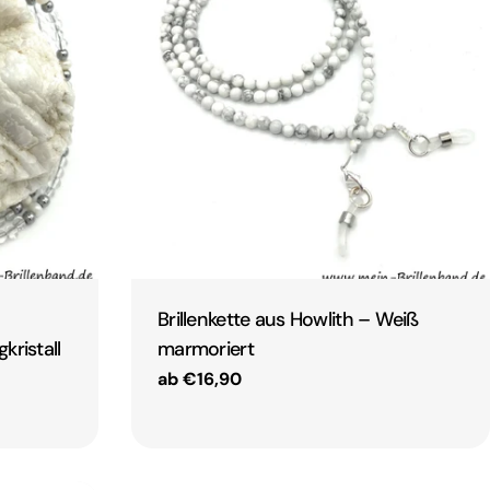
Brillenkette aus Howlith – Weiß
kristall
marmoriert
Regulärer
ab €16,90
Preis