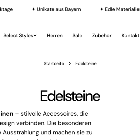
ge
✦ Unikate aus Bayern
✦ Edle Materialien: Zu
Select Styles
Herren
Sale
Zubehör
Kontak
Startseite
Edelsteine
S
Edelsteine
a
einen
– stilvolle Accessoires, die
esign verbinden. Die besonderen
m
lle Ausstrahlung und machen sie zu