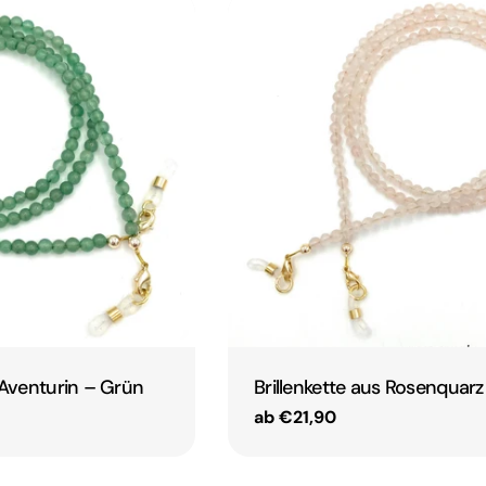
s Aventurin – Grün
Brillenkette aus Rosenquarz
Regulärer
ab €21,90
Preis