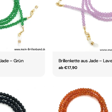
s Jade – Grün
Brillenkette aus Jade – Lav
Regulärer
ab €17,90
Preis