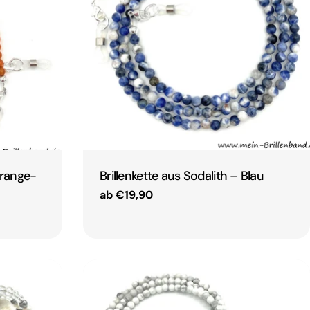
Orange-
Brillenkette aus Sodalith – Blau
Regulärer
ab €19,90
Preis