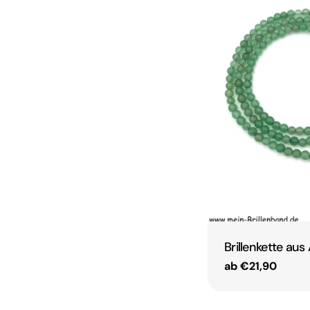
Brillenkette au
Regulärer
ab €21,90
Preis