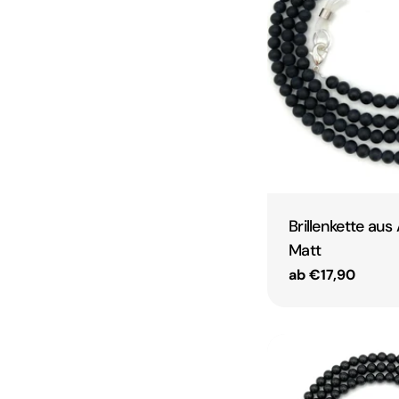
Brillenkette au
Matt
Regulärer
ab €17,90
Preis