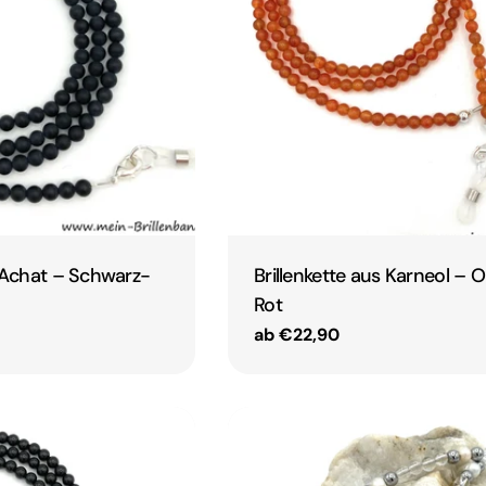
s Achat – Schwarz-
Brillenkette aus Karneol – 
Rot
Regulärer
ab €22,90
Preis