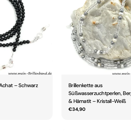
s Achat – Schwarz
Brillenkette aus
Süßwasserzuchtperlen, Berg
& Hämatit – Kristall-Weiß
Regulärer
€34,90
Preis