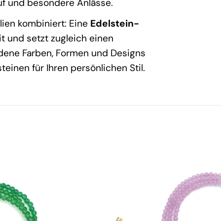
ruf und besondere Anlässe.
m
lien kombiniert: Eine
Edelstein-
eit und setzt zugleich einen
l
dene Farben, Formen und Designs
teinen für Ihren persönlichen Stil.
u
n
g
: