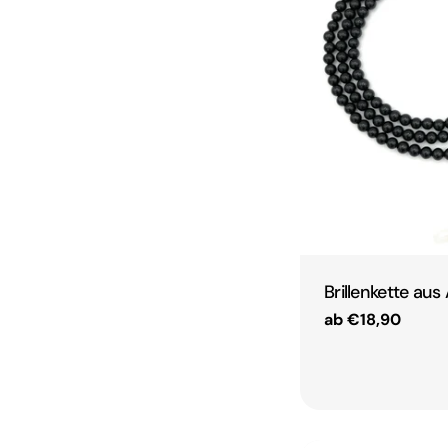
Brillenkette au
Regulärer
ab €18,90
Preis