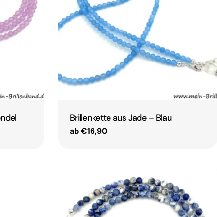
endel
Brillenkette aus Jade – Blau
Regulärer
ab €16,90
Preis