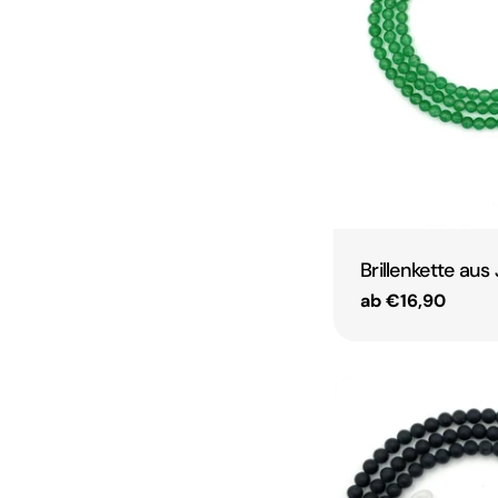
Brillenkette au
Regulärer
ab €16,90
Preis