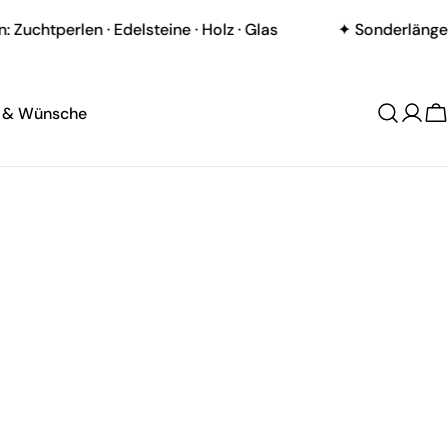
chtperlen · Edelsteine · Holz · Glas
✦ Sonderlängen m
t & Wünsche
W