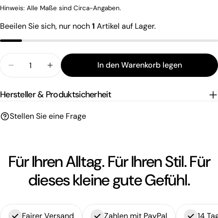
Frage senden
Hinweis: Alle Maße sind Circa-Angaben.
Beeilen Sie sich, nur noch
1
Artikel auf Lager.
Menge
In den Warenkorb legen
Menge für Brillenkette aus Glasschliffperlen &amp;
Menge für Brillenkette aus Glasschliffpe
Hersteller & Produktsicherheit
Stellen Sie eine Frage
Für Ihren Alltag. Für Ihren Stil. Für
dieses kleine gute Gefühl.
Fairer Versand
Zahlen mit PayPal
14 Ta