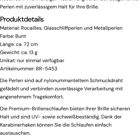
Perlen mit zuverlässigem Halt für Ihre Brille.
Stellen Sie eine Frage
Produktdetails
Ihr
Name
Material: Rocailles, Glasschliffperlen und Metallperlen
Farbe: Bunt
Ihre
Länge: ca. 72 cm
E-
Mail
Gewicht: ca. 13 g
Ihre
Unikat: nur einmal verfügbar
Telefonnummer
Artikelnummer: BR-5453
Ihre
Nachricht
Die Perlen sind auf nylonummanteltem Schmuckdraht
gefädelt und verbinden zuverlässige Verarbeitung mit
angenehmem Tragekomfort.
Die mit * gekennzeichneten Felder sind Pflichtfelder.
Die Premium-Brillenschlaufen bieten Ihrer Brille sicheren
Mit dem Absenden des Formulars werden Ihre Angaben
Halt und sind UV- sowie schweißbeständig. Dank der
zur Bearbeitung Ihrer Produktfrage verarbeitet. Weitere
Karabinerhaken können Sie die Schlaufen einfach
Informationen finden Sie in unserer
Datenschutzerklärung
.
austauschen.