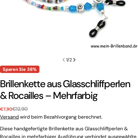
1
/
2
Sparen Sie
38%
Brillenkette aus Glasschliffperlen
& Rocailles – Mehrfarbig
€12,90
€7,90
Verkaufspreis
Regulärer
Preis
Versand
wird beim Bezahlvorgang berechnet.
Diese handgefertigte Brillenkette aus Glasschliffperlen &
Rocailles in mehrfarbiger Ausführung verbindet ausgewählte